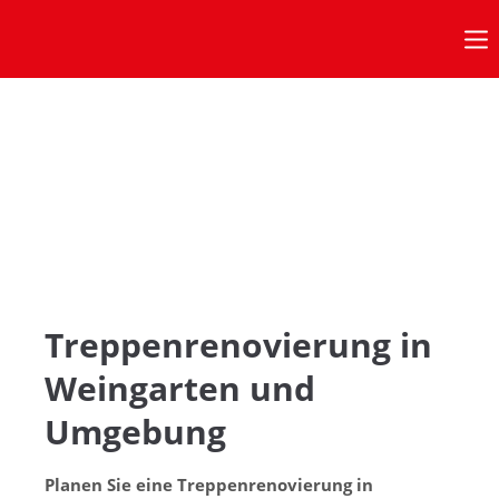
Anmeldung Kundenbereich
Benutzername
Passwort
Anmelden
Treppenrenovierung in
Weingarten und
Bürozeiten
Umgebung
in diesen Zeiten erreichen Sie uns:
Planen Sie eine Treppenrenovierung in