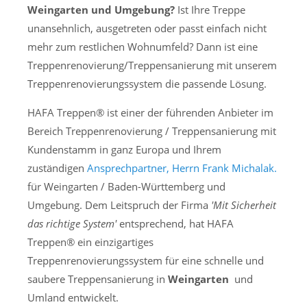
Weingarten und Umgebung?
Ist Ihre Treppe
Mo-Do: 7 - 17 Uhr
unansehnlich, ausgetreten oder passt einfach nicht
Fr: 7 - 15:45 Uhr
mehr zum restlichen Wohnumfeld? Dann ist eine
Treppenrenovierung/Treppensanierung mit unserem
Treppenrenovierungssystem die passende Lösung.
Wir freuen uns auf Ihren Anruf oder Besuch.
HAFA Treppen® ist einer der führenden Anbieter im
Anschrift/Kontakt
Bereich Treppenrenovierung / Treppensanierung mit
HAFA Treppen GmbH
Kundenstamm in ganz Europa und Ihrem
Pfarrberg 17
zuständigen
Ansprechpartner, Herrn Frank Michalak.
08371 Meerane
für Weingarten / Baden-Württemberg und
Umgebung. Dem Leitspruch der Firma
'Mit Sicherheit
+49 3764 18 57 44
das richtige System'
entsprechend, hat HAFA
Treppen® ein einzigartiges
verkauf@hafa-treppen.de
Treppenrenovierungssystem für eine schnelle und
saubere Treppensanierung in
Weingarten
und
Umland entwickelt.