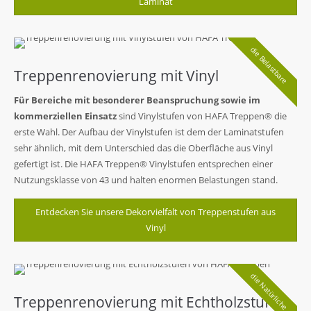
Laminat
die Belastbare
Treppenrenovierung mit Vinyl
Für Bereiche mit besonderer Beanspruchung sowie im
kommerziellen Einsatz
sind Vinylstufen von HAFA Treppen® die
erste Wahl. Der Aufbau der Vinylstufen ist dem der Laminatstufen
sehr ähnlich, mit dem Unterschied das die Oberfläche aus Vinyl
gefertigt ist. Die HAFA Treppen® Vinylstufen entsprechen einer
Nutzungsklasse von 43 und halten enormen Belastungen stand.
Entdecken Sie unsere Dekorvielfalt von Treppenstufen aus
Vinyl
die Natürliche
Treppenrenovierung mit Echtholzstufen