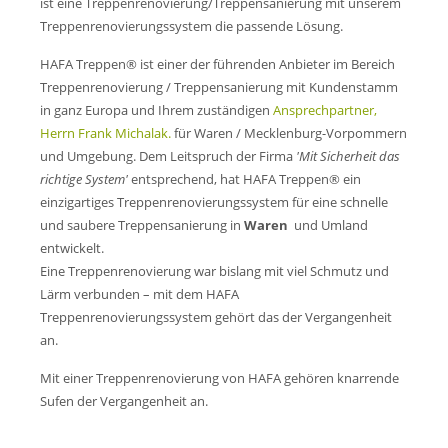
Mo-Do: 7 - 17 Uhr
ist eine Treppenrenovierung/Treppensanierung mit unserem
Fr: 7 - 15:45 Uhr
Treppenrenovierungssystem die passende Lösung.
HAFA Treppen® ist einer der führenden Anbieter im Bereich
Treppenrenovierung / Treppensanierung mit Kundenstamm
Wir freuen uns auf Ihren Anruf oder Besuch.
in ganz Europa und Ihrem zuständigen
Ansprechpartner,
Herrn Frank Michalak.
für Waren / Mecklenburg-Vorpommern
Anschrift/Kontakt
und Umgebung. Dem Leitspruch der Firma
'Mit Sicherheit das
richtige System'
entsprechend, hat HAFA Treppen® ein
HAFA Treppen GmbH
einzigartiges Treppenrenovierungssystem für eine schnelle
Pfarrberg 17
08371 Meerane
und saubere Treppensanierung in
Waren
und Umland
entwickelt.
Eine Treppenrenovierung war bislang mit viel Schmutz und
+49 3764 18 57 44
Lärm verbunden – mit dem HAFA
Treppenrenovierungssystem gehört das der Vergangenheit
verkauf@hafa-treppen.de
an.
Mit einer Treppenrenovierung von HAFA gehören knarrende
Sufen der Vergangenheit an.
Treppenrenovierung /