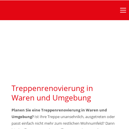
Anmeldung Kundenbereich
Benutzername
Passwort
Anmelden
Treppenrenovierung in
Waren und Umgebung
Bürozeiten
in diesen Zeiten erreichen Sie uns:
Planen Sie eine Treppenrenovierung in Waren und
Umgebung?
Ist Ihre Treppe unansehnlich, ausgetreten oder
passt einfach nicht mehr zum restlichen Wohnumfeld? Dann