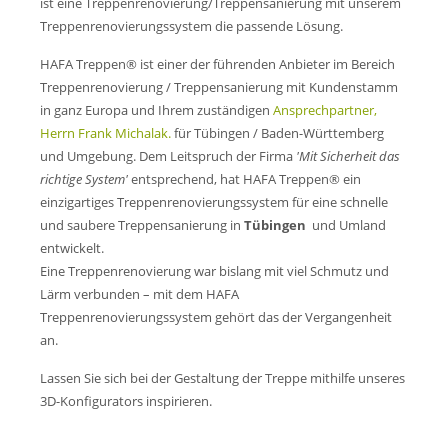
Mo-Do: 7 - 17 Uhr
ist eine Treppenrenovierung/Treppensanierung mit unserem
Fr: 7 - 15:45 Uhr
Treppenrenovierungssystem die passende Lösung.
HAFA Treppen® ist einer der führenden Anbieter im Bereich
Treppenrenovierung / Treppensanierung mit Kundenstamm
Wir freuen uns auf Ihren Anruf oder Besuch.
in ganz Europa und Ihrem zuständigen
Ansprechpartner,
Herrn Frank Michalak.
für Tübingen / Baden-Württemberg
Anschrift/Kontakt
und Umgebung. Dem Leitspruch der Firma
'Mit Sicherheit das
richtige System'
entsprechend, hat HAFA Treppen® ein
HAFA Treppen GmbH
einzigartiges Treppenrenovierungssystem für eine schnelle
Pfarrberg 17
08371 Meerane
und saubere Treppensanierung in
Tübingen
und Umland
entwickelt.
Eine Treppenrenovierung war bislang mit viel Schmutz und
+49 3764 18 57 44
Lärm verbunden – mit dem HAFA
Treppenrenovierungssystem gehört das der Vergangenheit
verkauf@hafa-treppen.de
an.
Lassen Sie sich bei der Gestaltung der Treppe mithilfe unseres
3D-Konfigurators inspirieren.
Treppenrenovierung /