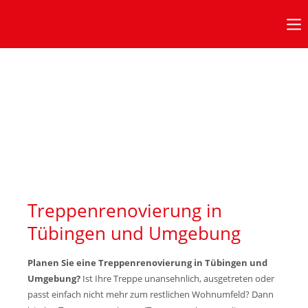
Anmeldung Kundenbereich
Benutzername
Passwort
Anmelden
Treppenrenovierung in
Tübingen und Umgebung
Bürozeiten
in diesen Zeiten erreichen Sie uns:
Planen Sie eine Treppenrenovierung in Tübingen und
Umgebung?
Ist Ihre Treppe unansehnlich, ausgetreten oder
passt einfach nicht mehr zum restlichen Wohnumfeld? Dann