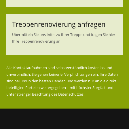
Treppenrenovierung anfragen
Übermitteln Sie uns Infos zu Ihrer Treppe und fragen Sie hier
Ihre Treppenrenovierung an.
Alle Kontaktaufnahmen sind selbstverständlich kostenlos und
unverbindlich. Sie gehen keinerlei Verpflichtungen ein. Ihre Daten
sind bei uns in den besten Händen und werden nur an die direkt
beteiligten Parteien weitergegeben – mit höchster Sorgfalt und
unter strenger Beachtung des Datenschutzes.