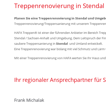
Mo-Do: 7 - 17 Uhr
Treppenrenovierung in Stenda
Fr: 7 - 15:45 Uhr
Planen Sie eine Treppenrenovierung in Stendal und Umge
Treppenrenovierung/Treppensanierung mit unserem Treppenren
Wir freuen uns auf Ihren Anruf oder Besuch.
Anschrift/Kontakt
HAFA Treppen® ist einer der führenden Anbieter im Bereich Tr
Stendal / Sachsen-Anhalt und Umgebung. Dem Leitspruch der Fi
HAFA Treppen GmbH
saubere Treppensanierung in
Stendal
und Umland entwickelt.
Pfarrberg 17
Eine Treppenrenovierung war bislang mit viel Schmutz und Lär
08371 Meerane
Mit einer Treppenrenovierung von HAFA werten Sie Ihr Haus und 
+49 3764 18 57 44
verkauf@hafa-treppen.de
Ihr regionaler Ansprechpartner fü
Treppenrenovierung / Treppensanierun
Frank Michalak