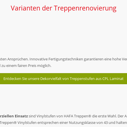
Varianten der Treppenrenovierung
n Ansprüchen. Innovative Fertigungstechniken garantieren eine hohe Verar
d zu einem fairen Preis möglich.
Entdecken Sie unsere Dekorvielfalt von Treppenstufen aus CPL Laminat
iellen Einsatz
sind Vinylstufen von HAFA Treppen® die erste Wahl. Der Au
FA Treppen® Vinylstufen entsprechen einer Nutzungsklasse von 43 und halt