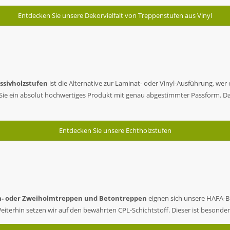
Entdecken Sie unsere Dekorvielfalt von Treppenstufen aus Vinyl
ssivholzstufen
ist die Alternative zur Laminat- oder Vinyl-Ausführung, wer
Sie ein absolut hochwertiges Produkt mit genau abgestimmter Passform. Da
Entdecken Sie unsere Echtholzstufen
m- oder Zweiholmtreppen und Betontreppen
eignen sich unsere HAFA-Bl
terhin setzen wir auf den bewährten CPL-Schichtstoff. Dieser ist besonder