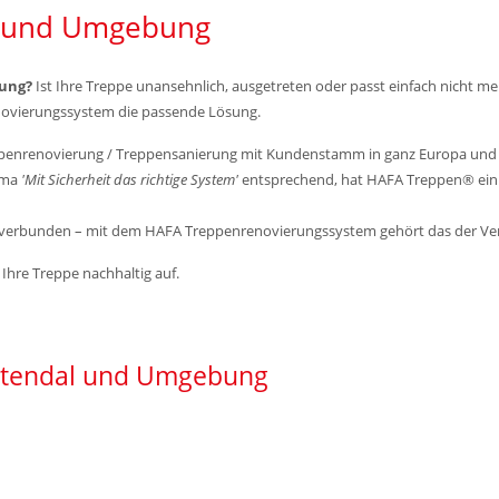
l und Umgebung
bung?
Ist Ihre Treppe unansehnlich, ausgetreten oder passt einfach nicht m
ovierungssystem die passende Lösung.
eppenrenovierung / Treppensanierung mit Kundenstamm in ganz Europa un
rma
'Mit Sicherheit das richtige System'
entsprechend, hat HAFA Treppen® ein e
m verbunden – mit dem HAFA Treppenrenovierungssystem gehört das der Ve
Ihre Treppe nachhaltig auf.
r Stendal und Umgebung
g