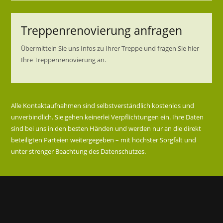
Treppenrenovierung anfragen
Übermitteln Sie uns Infos zu Ihrer Treppe und fragen Sie hier
Ihre Treppenrenovierung an.
Alle Kontaktaufnahmen sind selbstverständlich kostenlos und
unverbindlich. Sie gehen keinerlei Verpflichtungen ein. Ihre Daten
sind bei uns in den besten Händen und werden nur an die direkt
beteiligten Parteien weitergegeben – mit höchster Sorgfalt und
unter strenger Beachtung des Datenschutzes.