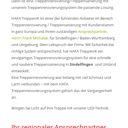
Mo-Do: 7 - 17 Uhr
Dann ist eine Treppenrenovierung/Treppensanierung mit
Fr: 7 - 15:45 Uhr
unserem Treppenrenovierungssystem die passende Lösung.
HAFA Treppen® ist einer der führenden Anbieter im Bereich
Treppenrenovierung / Treppensanierung mit Kundenstamm
Wir freuen uns auf Ihren Anruf oder Besuch.
in ganz Europa und Ihrem zuständigen
Ansprechpartner,
Herrn Frank Michalak.
für Sindelfingen / Baden-Württemberg
Anschrift/Kontakt
und Umgebung. Dem Leitspruch der Firma
'Mit Sicherheit das
richtige System'
entsprechend, hat HAFA Treppen® ein
HAFA Treppen GmbH
einzigartiges Treppenrenovierungssystem für eine schnelle
Pfarrberg 17
08371 Meerane
und saubere Treppensanierung in
Sindelfingen
und Umland
entwickelt.
Eine Treppenrenovierung war bislang mit viel Schmutz und
+49 3764 18 57 44
Lärm verbunden – mit dem HAFA
Treppenrenovierungssystem gehört das der Vergangenheit
verkauf@hafa-treppen.de
an.
Bringen Sie Licht auf ihre Treppe mit unserer LED-Technik.
Treppenrenovierung /
Ihr regionaler Ansprechpartner