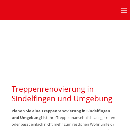
Anmeldung Kundenbereich
Benutzername
Passwort
Anmelden
Treppenrenovierung in
Sindelfingen und Umgebung
Bürozeiten
in diesen Zeiten erreichen Sie uns:
Planen Sie eine Treppenrenovierung in Sindelfingen
und Umgebung?
Ist Ihre Treppe unansehnlich, ausgetreten
oder passt einfach nicht mehr zum restlichen Wohnumfeld?