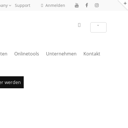
pany
Support
Anmelden
ten
Onlinetools
Unternehmen
Kontakt
er werden
Treppenrenovierung anfragen