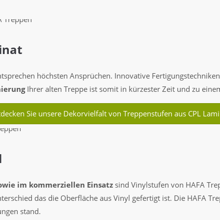
inat
sprechen höchsten Ansprüchen. Innovative Fertigungstechniken g
ierung
Ihrer alten Treppe ist somit in kürzester Zeit und zu eine
tdecken Sie unsere Dekorvielfalt von Treppenstufen aus CPL Lami
l
owie im kommerziellen Einsatz
sind Vinylstufen von HAFA Trep
terschied das die Oberfläche aus Vinyl gefertigt ist. Die HAFA T
ungen stand.