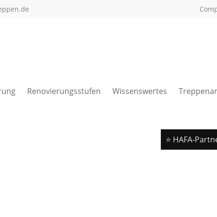
eppen.de
Com
rung
Renovierungsstufen
Wissenswertes
Treppenar
⭐ HAFA-Partn