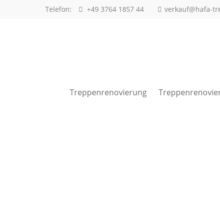
Telefon:
+49 3764 1857 44
verkauf@hafa-tr
Anmeldung Kundenbereich
Benutzername
Treppenrenovierung
Treppenrenovie
Passwort
Anmelden
Bürozeiten
in diesen Zeiten erreichen Sie uns: