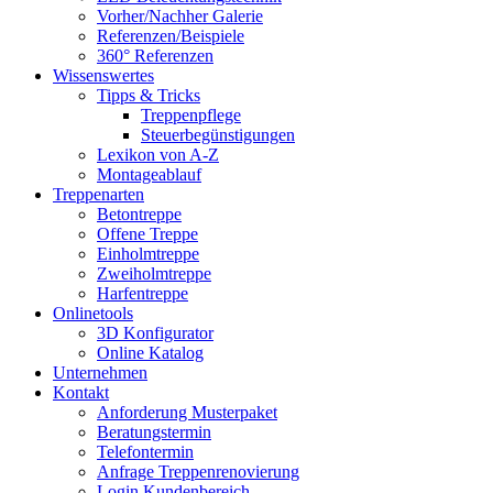
Vorher/Nachher Galerie
Referenzen/Beispiele
360° Referenzen
Wissenswertes
Tipps & Tricks
Treppenpflege
Steuerbegünstigungen
Lexikon von A-Z
Montageablauf
Treppenarten
Betontreppe
Offene Treppe
Einholmtreppe
Zweiholmtreppe
Harfentreppe
Onlinetools
3D Konfigurator
Online Katalog
Unternehmen
Kontakt
Anforderung Musterpaket
Beratungstermin
Telefontermin
Anfrage Treppenrenovierung
Login Kundenbereich