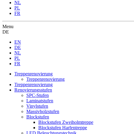
NL
PL
FR
Menu
DE
EN
DE
NL
PL
FR
Treppenrenovierung
Treppenrenovierung
Treppenrenovierung
Renovierungsstufen
SPC-Stufen
Laminatstufen
Vinylstufen
Massivholzstufen
Blockstufen
Blockstufen Zweiholmtreppe
Blockstufen Harfentreppe
LED Beleuchtungstechnik