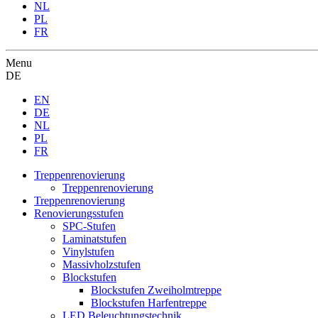
NL
PL
FR
Menu
DE
EN
DE
NL
PL
FR
Treppenrenovierung
Treppenrenovierung
Treppenrenovierung
Renovierungsstufen
SPC-Stufen
Laminatstufen
Vinylstufen
Massivholzstufen
Blockstufen
Blockstufen Zweiholmtreppe
Blockstufen Harfentreppe
LED Beleuchtungstechnik