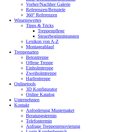
Vorher/Nachher Galerie
Referenzen/Beispiele
360° Referenzen
Wissenswertes
Tipps & Tricks
Treppenpflege
Steuerbegünstigungen
Lexikon von A-Z
Montageablauf
Treppenarten
Betontreppe
Offene Treppe
Einholmtreppe
Zweiholmtreppe
Harfentreppe
Onlinetools
3D Konfigurator
Online Katalog
Unternehmen
Kontakt
Anforderung Musterpaket
Beratungstermin
Telefontermin
Anfrage Treppenrenovierung
Login Kundenbereich