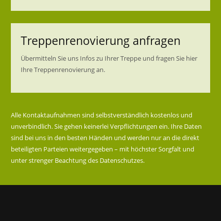
Treppenrenovierung anfragen
Übermitteln Sie uns Infos zu Ihrer Treppe und fragen Sie hier
Ihre Treppenrenovierung an.
Alle Kontaktaufnahmen sind selbstverständlich kostenlos und
unverbindlich. Sie gehen keinerlei Verpflichtungen ein. Ihre Daten
sind bei uns in den besten Händen und werden nur an die direkt
beteiligten Parteien weitergegeben – mit höchster Sorgfalt und
unter strenger Beachtung des Datenschutzes.