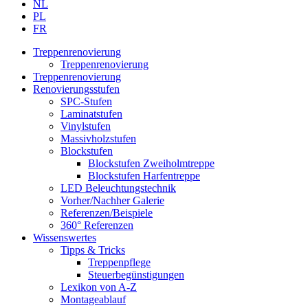
NL
PL
FR
Treppenrenovierung
Treppenrenovierung
Treppenrenovierung
Renovierungsstufen
SPC-Stufen
Laminatstufen
Vinylstufen
Massivholzstufen
Blockstufen
Blockstufen Zweiholmtreppe
Blockstufen Harfentreppe
LED Beleuchtungstechnik
Vorher/Nachher Galerie
Referenzen/Beispiele
360° Referenzen
Wissenswertes
Tipps & Tricks
Treppenpflege
Steuerbegünstigungen
Lexikon von A-Z
Montageablauf