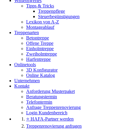
Wissenswertes
Tipps & Tricks
Treppenpflege
Steuerbegünstigungen
Lexikon von A-Z
Montageablauf
Treppenarten
Betontreppe
Offene Treppe
Einholmtreppe
Zweiholmtreppe
Harfentreppe
Onlinetools
3D Konfigurator
Online Katalog
Unternehmen
Kontakt
Anforderung Musterpaket
Beratungstermin
Telefontermin
Anfrage Treppenrenovierung
Login Kundenbereich
⭐ HAFA-Partner werden
Treppenrenovierung anfragen