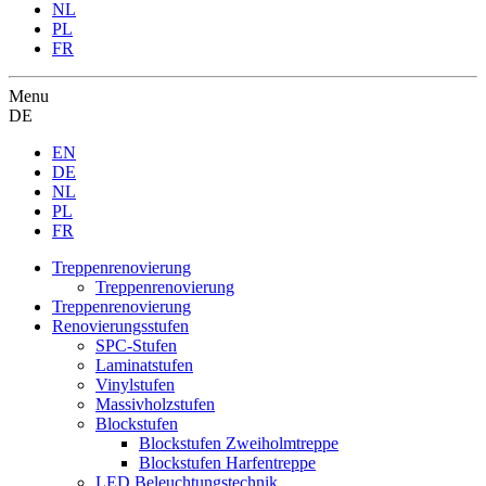
NL
PL
FR
Menu
DE
EN
DE
NL
PL
FR
Treppenrenovierung
Treppenrenovierung
Treppenrenovierung
Renovierungsstufen
SPC-Stufen
Laminatstufen
Vinylstufen
Massivholzstufen
Blockstufen
Blockstufen Zweiholmtreppe
Blockstufen Harfentreppe
LED Beleuchtungstechnik