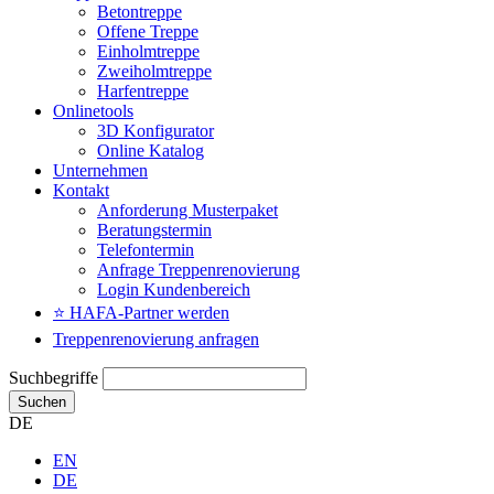
Betontreppe
Offene Treppe
Einholmtreppe
Zweiholmtreppe
Harfentreppe
Onlinetools
3D Konfigurator
Online Katalog
Unternehmen
Kontakt
Anforderung Musterpaket
Beratungstermin
Telefontermin
Anfrage Treppenrenovierung
Login Kundenbereich
⭐ HAFA-Partner werden
Treppenrenovierung anfragen
Suchbegriffe
Suchen
DE
EN
DE