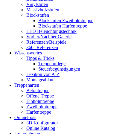
Vinylstufen
Massivholzstufen
Blockstufen
Blockstufen Zweiholmtreppe
Blockstufen Harfentreppe
LED Beleuchtungstechnik
Vorher/Nachher Galerie
Referenzen/Beispiele
360° Referenzen
Wissenswertes
Tipps & Tricks
Treppenpflege
Steuerbegünstigungen
Lexikon von A-Z
Montageablauf
Treppenarten
Betontreppe
Offene Treppe
Einholmtreppe
Zweiholmtreppe
Harfentreppe
Onlinetools
3D Konfigurator
Online Katalog
Unternehmen