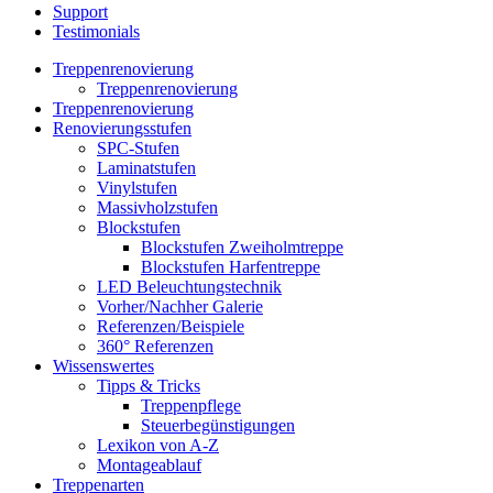
Support
Testimonials
Treppenrenovierung
Treppenrenovierung
Treppenrenovierung
Renovierungsstufen
SPC-Stufen
Laminatstufen
Vinylstufen
Massivholzstufen
Blockstufen
Blockstufen Zweiholmtreppe
Blockstufen Harfentreppe
LED Beleuchtungstechnik
Vorher/Nachher Galerie
Referenzen/Beispiele
360° Referenzen
Wissenswertes
Tipps & Tricks
Treppenpflege
Steuerbegünstigungen
Lexikon von A-Z
Montageablauf
Treppenarten