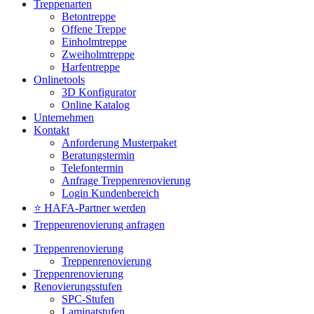
Treppenarten
Betontreppe
Offene Treppe
Einholmtreppe
Zweiholmtreppe
Harfentreppe
Onlinetools
3D Konfigurator
Online Katalog
Unternehmen
Kontakt
Anforderung Musterpaket
Beratungstermin
Telefontermin
Anfrage Treppenrenovierung
Login Kundenbereich
⭐ HAFA-Partner werden
Treppenrenovierung anfragen
Treppenrenovierung
Treppenrenovierung
Treppenrenovierung
Renovierungsstufen
SPC-Stufen
Laminatstufen