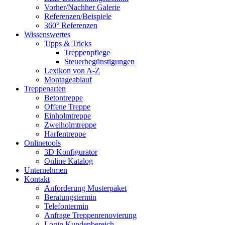
Vorher/Nachher Galerie
Referenzen/Beispiele
360° Referenzen
Wissenswertes
Tipps & Tricks
Treppenpflege
Steuerbegünstigungen
Lexikon von A-Z
Montageablauf
Treppenarten
Betontreppe
Offene Treppe
Einholmtreppe
Zweiholmtreppe
Harfentreppe
Onlinetools
3D Konfigurator
Online Katalog
Unternehmen
Kontakt
Anforderung Musterpaket
Beratungstermin
Telefontermin
Anfrage Treppenrenovierung
Login Kundenbereich