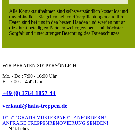
Alle Kontaktaufnahmen sind selbstverständlich kostenlos und
unverbindlich. Sie gehen keinerlei Verpflichtungen ein. Ihre
Daten sind bei uns in den besten Händen und werden nur an
die direkt beteiligten Parteien weitergegeben – mit höchster
Sorgfalt und unter strenger Beachtung des Datenschutzes.
WIR BERATEN SIE PERSÖNLICH:
Mo. - Do.: 7:00 - 16:00 Uhr
Fr.: 7:00 - 14:45 Uhr
+49 (0) 3764 1857-44
verkauf@hafa-treppen.de
JETZT GRATIS MUSTERPAKET ANFORDERN!
ANFRAGE TREPPENRENOVIERUNG SENDEN!
Nützliches