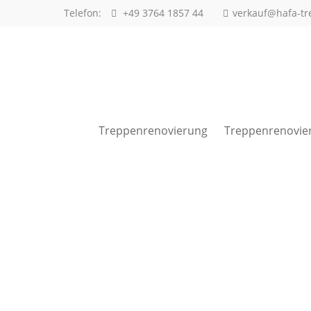
Telefon:
+49 3764 1857 44
verkauf@hafa-tr
Anmeldung Kundenbereich
Benutzername
Treppenrenovierung
Treppenrenovie
Passwort
Anmelden
Bürozeiten
in diesen Zeiten erreichen Sie uns: