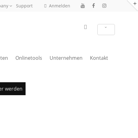
pany
Support
Anmelden
ten
Onlinetools
Unternehmen
Kontakt
er werden
Treppenrenovierung anfragen