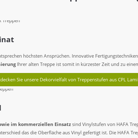
inat
sprechen höchsten Ansprüchen. Innovative Fertigungstechniken g
ierung
Ihrer alten Treppe ist somit in kürzester Zeit und zu eine
tdecken Sie unsere Dekorvielfalt von Treppenstufen aus CPL Lami
l
owie im kommerziellen Einsatz
sind Vinylstufen von HAFA Trep
terschied das die Oberfläche aus Vinyl gefertigt ist. Die HAFA T