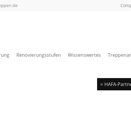
eppen.de
Com
rung
Renovierungsstufen
Wissenswertes
Treppenar
⭐ HAFA-Partn