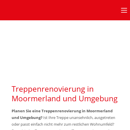
Anmeldung Kundenbereich
Benutzername
Passwort
Anmelden
Treppenrenovierung in
Moormerland und Umgebung
Bürozeiten
in diesen Zeiten erreichen Sie uns:
Planen Sie eine Treppenrenovierung in Moormerland
und Umgebung?
Ist Ihre Treppe unansehnlich, ausgetreten
oder passt einfach nicht mehr zum restlichen Wohnumfeld?