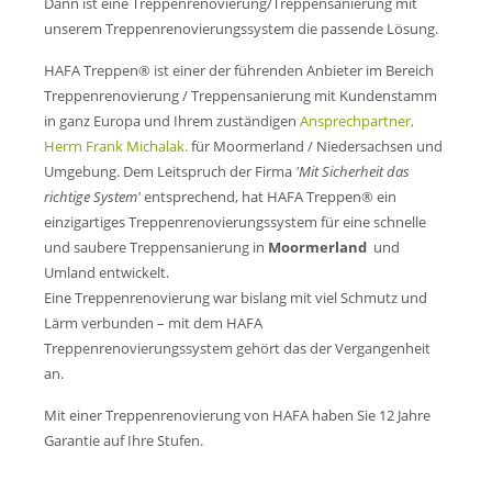
Mo-Do: 7 - 17 Uhr
Dann ist eine Treppenrenovierung/Treppensanierung mit
Fr: 7 - 15:45 Uhr
unserem Treppenrenovierungssystem die passende Lösung.
HAFA Treppen® ist einer der führenden Anbieter im Bereich
Treppenrenovierung / Treppensanierung mit Kundenstamm
Wir freuen uns auf Ihren Anruf oder Besuch.
in ganz Europa und Ihrem zuständigen
Ansprechpartner,
Herrn Frank Michalak.
für Moormerland / Niedersachsen und
Anschrift/Kontakt
Umgebung. Dem Leitspruch der Firma
'Mit Sicherheit das
richtige System'
entsprechend, hat HAFA Treppen® ein
HAFA Treppen GmbH
einzigartiges Treppenrenovierungssystem für eine schnelle
Pfarrberg 17
08371 Meerane
und saubere Treppensanierung in
Moormerland
und
Umland entwickelt.
Eine Treppenrenovierung war bislang mit viel Schmutz und
+49 3764 18 57 44
Lärm verbunden – mit dem HAFA
Treppenrenovierungssystem gehört das der Vergangenheit
verkauf@hafa-treppen.de
an.
Mit einer Treppenrenovierung von HAFA haben Sie 12 Jahre
Garantie auf Ihre Stufen.
Treppenrenovierung /