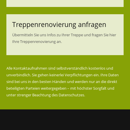
Treppenrenovierung anfragen
Übermitteln Sie uns Infos zu Ihrer Treppe und fragen Sie hier
Ihre Treppenrenovierung an.
Alle Kontaktaufnahmen sind selbstverständlich kostenlos und
unverbindlich. Sie gehen keinerlei Verpflichtungen ein. Ihre Daten
sind bei uns in den besten Händen und werden nur an die direkt
beteiligten Parteien weitergegeben – mit höchster Sorgfalt und
unter strenger Beachtung des Datenschutzes.