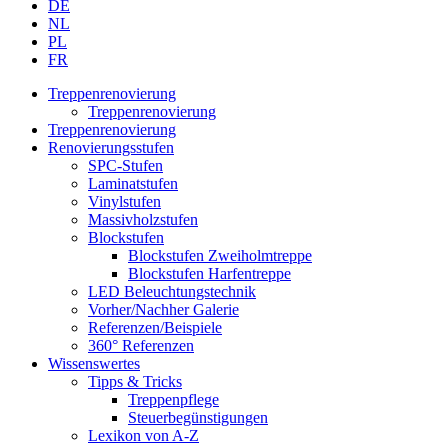
DE
NL
PL
FR
Treppenrenovierung
Treppenrenovierung
Treppenrenovierung
Renovierungsstufen
SPC-Stufen
Laminatstufen
Vinylstufen
Massivholzstufen
Blockstufen
Blockstufen Zweiholmtreppe
Blockstufen Harfentreppe
LED Beleuchtungstechnik
Vorher/Nachher Galerie
Referenzen/Beispiele
360° Referenzen
Wissenswertes
Tipps & Tricks
Treppenpflege
Steuerbegünstigungen
Lexikon von A-Z