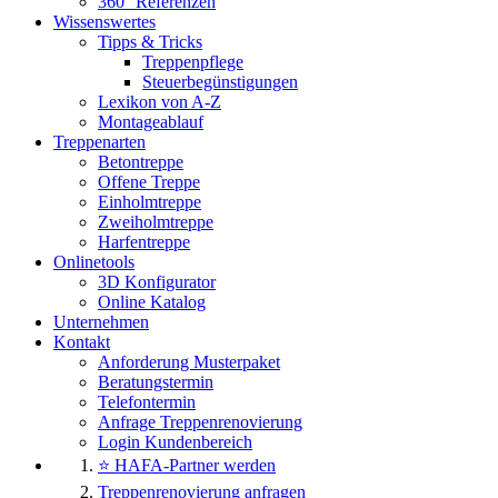
360° Referenzen
Wissenswertes
Tipps & Tricks
Treppenpflege
Steuerbegünstigungen
Lexikon von A-Z
Montageablauf
Treppenarten
Betontreppe
Offene Treppe
Einholmtreppe
Zweiholmtreppe
Harfentreppe
Onlinetools
3D Konfigurator
Online Katalog
Unternehmen
Kontakt
Anforderung Musterpaket
Beratungstermin
Telefontermin
Anfrage Treppenrenovierung
Login Kundenbereich
⭐ HAFA-Partner werden
Treppenrenovierung anfragen