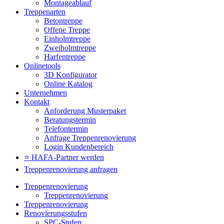
Montageablauf
Treppenarten
Betontreppe
Offene Treppe
Einholmtreppe
Zweiholmtreppe
Harfentreppe
Onlinetools
3D Konfigurator
Online Katalog
Unternehmen
Kontakt
Anforderung Musterpaket
Beratungstermin
Telefontermin
Anfrage Treppenrenovierung
Login Kundenbereich
⭐ HAFA-Partner werden
Treppenrenovierung anfragen
Treppenrenovierung
Treppenrenovierung
Treppenrenovierung
Renovierungsstufen
SPC-Stufen