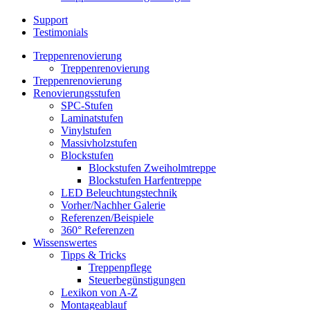
Support
Testimonials
Treppenrenovierung
Treppenrenovierung
Treppenrenovierung
Renovierungsstufen
SPC-Stufen
Laminatstufen
Vinylstufen
Massivholzstufen
Blockstufen
Blockstufen Zweiholmtreppe
Blockstufen Harfentreppe
LED Beleuchtungstechnik
Vorher/Nachher Galerie
Referenzen/Beispiele
360° Referenzen
Wissenswertes
Tipps & Tricks
Treppenpflege
Steuerbegünstigungen
Lexikon von A-Z
Montageablauf