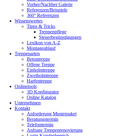
Vorher/Nachher Galerie
Referenzen/Beispiele
360° Referenzen
Wissenswertes
Tipps & Tricks
Treppenpflege
Steuerbegünstigungen
Lexikon von A-Z
Montageablauf
Treppenarten
Betontreppe
Offene Treppe
Einholmtreppe
Zweiholmtreppe
Harfentreppe
Onlinetools
3D Konfigurator
Online Katalog
Unternehmen
Kontakt
Anforderung Musterpaket
Beratungstermin
Telefontermin
Anfrage Treppenrenovierung
Login Kundenbereich