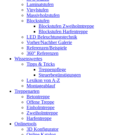
Laminatstufen
Vinylstufen
Massivholzstufen
Blockstufen
Blockstufen Zweiholmtreppe
Blockstufen Harfentreppe
LED Beleuchtungstechnik
Vorher/Nachher Galerie
Referenzen/Beispiele
360° Referenzen
Wissenswertes
Tipps & Tricks
Treppenpflege
Steuerbegünstigungen
Lexikon von A-Z
Montageablauf
Treppenarten
Betontreppe
Offene Treppe
Einholmtreppe
Zweiholmtreppe
Harfentreppe
Onlinetools
3D Konfigurator
Online Katalog