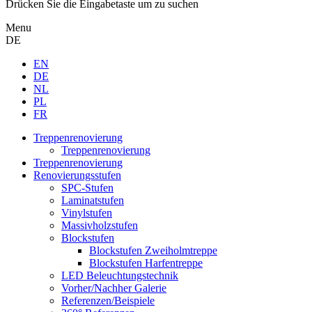
Drücken Sie die Eingabetaste um zu suchen
Menu
DE
EN
DE
NL
PL
FR
Treppenrenovierung
Treppenrenovierung
Treppenrenovierung
Renovierungsstufen
SPC-Stufen
Laminatstufen
Vinylstufen
Massivholzstufen
Blockstufen
Blockstufen Zweiholmtreppe
Blockstufen Harfentreppe
LED Beleuchtungstechnik
Vorher/Nachher Galerie
Referenzen/Beispiele