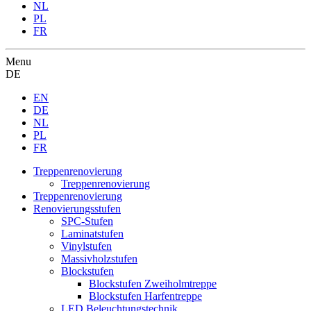
NL
PL
FR
Menu
DE
EN
DE
NL
PL
FR
Treppenrenovierung
Treppenrenovierung
Treppenrenovierung
Renovierungsstufen
SPC-Stufen
Laminatstufen
Vinylstufen
Massivholzstufen
Blockstufen
Blockstufen Zweiholmtreppe
Blockstufen Harfentreppe
LED Beleuchtungstechnik