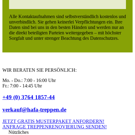
Alle Kontaktaufnahmen sind selbstverständlich kostenlos und
unverbindlich. Sie gehen keinerlei Verpflichtungen ein. Ihre
Daten sind bei uns in den besten Händen und werden nur an
die direkt beteiligten Parteien weitergegeben – mit höchster
Sorgfalt und unter strenger Beachtung des Datenschutzes.
WIR BERATEN SIE PERSÖNLICH:
Mo. - Do.: 7:00 - 16:00 Uhr
Fr.: 7:00 - 14:45 Uhr
+49 (0) 3764 1857-44
verkauf@hafa-treppen.de
JETZT GRATIS MUSTERPAKET ANFORDERN!
ANFRAGE TREPPENRENOVIERUNG SENDEN!
Nützliches