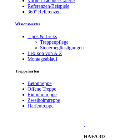
Vorher/Nachher Galerie
Referenzen/Beispiele
360° Referenzen
Wissenswertes
Tipps & Tricks
Treppenpflege
Steuerbegünstigungen
Lexikon von A-Z
Montageablauf
Treppenarten
Betontreppe
Offene Treppe
Einholmtreppe
Zweiholmtreppe
Harfentreppe
HAFA 3D