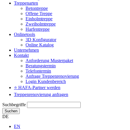
Treppenarten
Betontreppe
Offene Treppe
Einholmtreppe
Zweiholmtreppe
Harfentreppe
Onlinetools
3D Konfigurator
Online Katalog
Unternehmen
Kontakt
Anforderung Musterpaket
Beratungstermin
Telefontermin
Anfrage Treppenrenovierung
Login Kundenbereich
⭐ HAFA-Partner werden
Treppenrenovierung anfragen
Suchbegriffe
Suchen
DE
EN