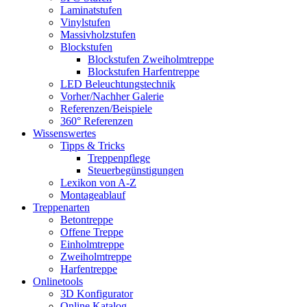
Laminatstufen
Vinylstufen
Massivholzstufen
Blockstufen
Blockstufen Zweiholmtreppe
Blockstufen Harfentreppe
LED Beleuchtungstechnik
Vorher/Nachher Galerie
Referenzen/Beispiele
360° Referenzen
Wissenswertes
Tipps & Tricks
Treppenpflege
Steuerbegünstigungen
Lexikon von A-Z
Montageablauf
Treppenarten
Betontreppe
Offene Treppe
Einholmtreppe
Zweiholmtreppe
Harfentreppe
Onlinetools
3D Konfigurator
Online Katalog