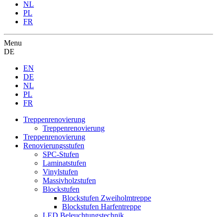
NL
PL
FR
Menu
DE
EN
DE
NL
PL
FR
Treppenrenovierung
Treppenrenovierung
Treppenrenovierung
Renovierungsstufen
SPC-Stufen
Laminatstufen
Vinylstufen
Massivholzstufen
Blockstufen
Blockstufen Zweiholmtreppe
Blockstufen Harfentreppe
LED Beleuchtungstechnik