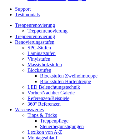
Support
Testimonials
Treppenrenovierung
Treppenrenovierung
Treppenrenovierung
Renovierungsstufen
SPC-Stufen
Laminatstufen
Vinylstufen
Massivholzstufen
Blockstufen
Blockstufen Zweiholmtreppe
Blockstufen Harfentreppe
LED Beleuchtungstechnik
Vorher/Nachher Galerie
Referenzen/Beispiele
360° Referenzen
Wissenswertes
Tipps & Tricks
Treppenpflege
Steuerbegünstigungen
Lexikon von A-Z
Montageablauf