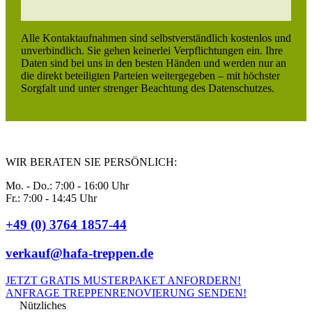
Alle Kontaktaufnahmen sind selbstverständlich kostenlos und
unverbindlich. Sie gehen keinerlei Verpflichtungen ein. Ihre
Daten sind bei uns in den besten Händen und werden nur an
die direkt beteiligten Parteien weitergegeben – mit höchster
Sorgfalt und unter strenger Beachtung des Datenschutzes.
WIR BERATEN SIE PERSÖNLICH:
Mo. - Do.: 7:00 - 16:00 Uhr
Fr.: 7:00 - 14:45 Uhr
+49 (0) 3764 1857-44
verkauf@hafa-treppen.de
JETZT GRATIS MUSTERPAKET ANFORDERN!
ANFRAGE TREPPENRENOVIERUNG SENDEN!
Nützliches