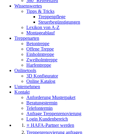
360° Referenzen
Wissenswertes
Tipps & Tricks
Treppenpflege
Steuerbegünstigungen
Lexikon von A-Z
Montageablauf
Treppenarten
Betontreppe
Offene Treppe
Einholmtreppe
Zweiholmtreppe
Harfentreppe
Onlinetools
3D Konfigurator
Online Katalog
Unternehmen
Kontakt
Anforderung Musterpaket
Beratungstermin
Telefontermin
Anfrage Treppenrenovierung
Login Kundenbereich
⭐ HAFA-Partner werden
Treppenrenovierung anfragen