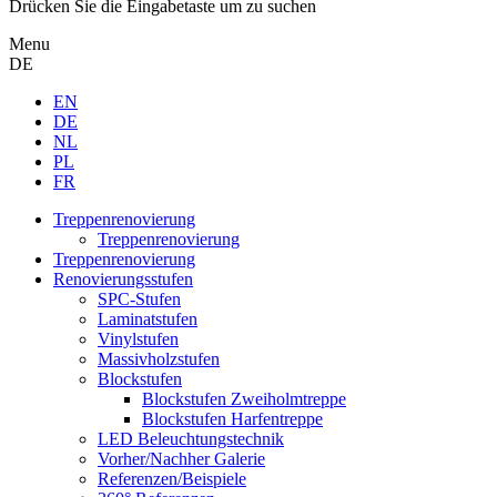
Drücken Sie die Eingabetaste um zu suchen
Menu
DE
EN
DE
NL
PL
FR
Treppenrenovierung
Treppenrenovierung
Treppenrenovierung
Renovierungsstufen
SPC-Stufen
Laminatstufen
Vinylstufen
Massivholzstufen
Blockstufen
Blockstufen Zweiholmtreppe
Blockstufen Harfentreppe
LED Beleuchtungstechnik
Vorher/Nachher Galerie
Referenzen/Beispiele