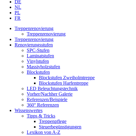
DE
NL
PL
FR
Treppenrenovierung
Treppenrenovierung
Treppenrenovierung
Renovierungsstufen
SPC-Stufen
Laminatstufen
Vinylstufen
Massivholzstufen
Blockstufen
Blockstufen Zweiholmtreppe
Blockstufen Harfentreppe
LED Beleuchtungstechnik
Vorher/Nachher Galerie
Referenzen/Beispiele
360° Referenzen
Wissenswertes
Tipps & Tricks
Treppenpflege
Steuerbegünstigungen
Lexikon von A-Z