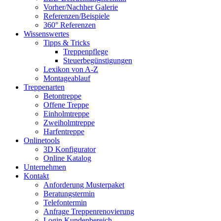
Vorher/Nachher Galerie
Referenzen/Beispiele
360° Referenzen
Wissenswertes
Tipps & Tricks
Treppenpflege
Steuerbegünstigungen
Lexikon von A-Z
Montageablauf
Treppenarten
Betontreppe
Offene Treppe
Einholmtreppe
Zweiholmtreppe
Harfentreppe
Onlinetools
3D Konfigurator
Online Katalog
Unternehmen
Kontakt
Anforderung Musterpaket
Beratungstermin
Telefontermin
Anfrage Treppenrenovierung
Login Kundenbereich