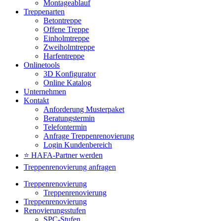
Montageablauf
Treppenarten
Betontreppe
Offene Treppe
Einholmtreppe
Zweiholmtreppe
Harfentreppe
Onlinetools
3D Konfigurator
Online Katalog
Unternehmen
Kontakt
Anforderung Musterpaket
Beratungstermin
Telefontermin
Anfrage Treppenrenovierung
Login Kundenbereich
⭐ HAFA-Partner werden
Treppenrenovierung anfragen
Treppenrenovierung
Treppenrenovierung
Treppenrenovierung
Renovierungsstufen
SPC-Stufen