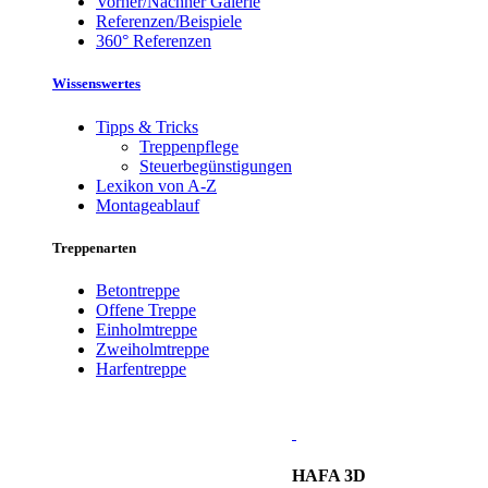
Vorher/Nachher Galerie
Referenzen/Beispiele
360° Referenzen
Wissenswertes
Tipps & Tricks
Treppenpflege
Steuerbegünstigungen
Lexikon von A-Z
Montageablauf
Treppenarten
Betontreppe
Offene Treppe
Einholmtreppe
Zweiholmtreppe
Harfentreppe
HAFA 3D