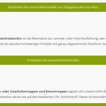
Entdecken Sie unsere Dekorvielfalt von Treppenstufen aus Vinyl
ssivholzstufen
ist die Alternative zur Laminat- oder Vinyl-Ausführung, wer
Sie ein absolut hochwertiges Produkt mit genau abgestimmter Passform. Da
Entdecken Sie unsere Echtholzstufen
m- oder Zweiholmtreppen und Betontreppen
eignen sich unsere HAFA-Bl
terhin setzen wir auf den bewährten CPL-Schichtstoff. Dieser ist besonder