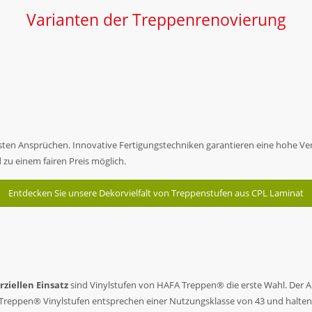
Varianten der Treppenrenovierung
n Ansprüchen. Innovative Fertigungstechniken garantieren eine hohe Verar
d zu einem fairen Preis möglich.
Entdecken Sie unsere Dekorvielfalt von Treppenstufen aus CPL Laminat
iellen Einsatz
sind Vinylstufen von HAFA Treppen® die erste Wahl. Der Au
FA Treppen® Vinylstufen entsprechen einer Nutzungsklasse von 43 und halt