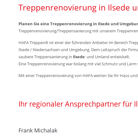
Mo-Do: 7 - 17 Uhr
Treppenrenovierung in Ilsede
Fr: 7 - 15:45 Uhr
Planen Sie eine Treppenrenovierung in Ilsede und Umgebu
Treppenrenovierung/Treppensanierung mit unserem Treppenren
Wir freuen uns auf Ihren Anruf oder Besuch.
Anschrift/Kontakt
HAFA Treppen® ist einer der führenden Anbieter im Bereich Tr
Ilsede / Niedersachsen und Umgebung. Dem Leitspruch der Firm
HAFA Treppen GmbH
saubere Treppensanierung in
Ilsede
und Umland entwickelt.
Pfarrberg 17
Eine Treppenrenovierung war bislang mit viel Schmutz und Lär
08371 Meerane
Mit einer Treppenrenovierung von HAFA werten Sie Ihr Haus und 
+49 3764 18 57 44
verkauf@hafa-treppen.de
Ihr regionaler Ansprechpartner für
Treppenrenovierung / Treppensanierun
Frank Michalak