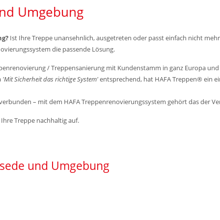
 und Umgebung
ng?
Ist Ihre Treppe unansehnlich, ausgetreten oder passt einfach nicht meh
ovierungssystem die passende Lösung.
eppenrenovierung / Treppensanierung mit Kundenstamm in ganz Europa un
a
'Mit Sicherheit das richtige System'
entsprechend, hat HAFA Treppen® ein ein
m verbunden – mit dem HAFA Treppenrenovierungssystem gehört das der Ve
Ihre Treppe nachhaltig auf.
 Ilsede und Umgebung
g