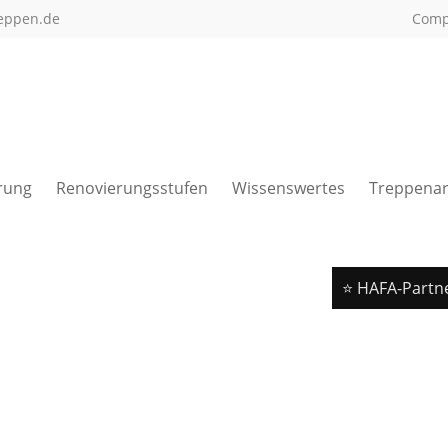
eppen.de
Com
rung
Renovierungsstufen
Wissenswertes
Treppenar
⭐ HAFA-Partn