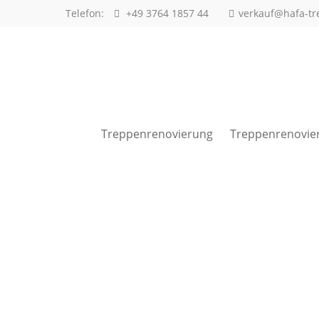
Telefon:
+49 3764 1857 44
verkauf@hafa-tr
Anmeldung Kundenbereich
Benutzername
Treppenrenovierung
Treppenrenovie
Passwort
Anmelden
Bürozeiten
in diesen Zeiten erreichen Sie uns: