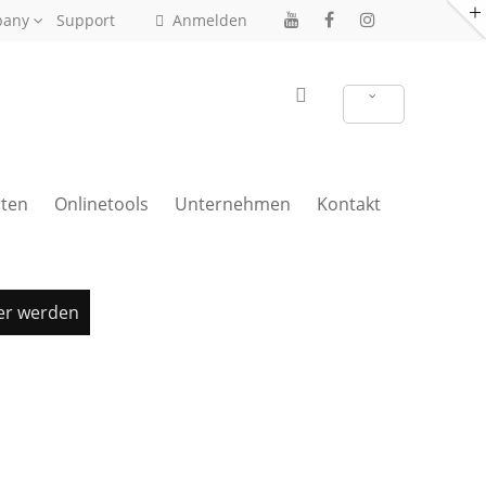
pany
Support
Anmelden
ten
Onlinetools
Unternehmen
Kontakt
er werden
Treppenrenovierung anfragen