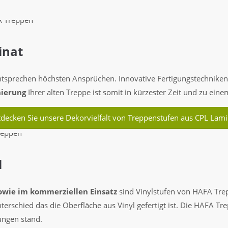
inat
sprechen höchsten Ansprüchen. Innovative Fertigungstechniken g
ierung
Ihrer alten Treppe ist somit in kürzester Zeit und zu eine
tdecken Sie unsere Dekorvielfalt von Treppenstufen aus CPL Lami
l
owie im kommerziellen Einsatz
sind Vinylstufen von HAFA Trep
terschied das die Oberfläche aus Vinyl gefertigt ist. Die HAFA T
ungen stand.