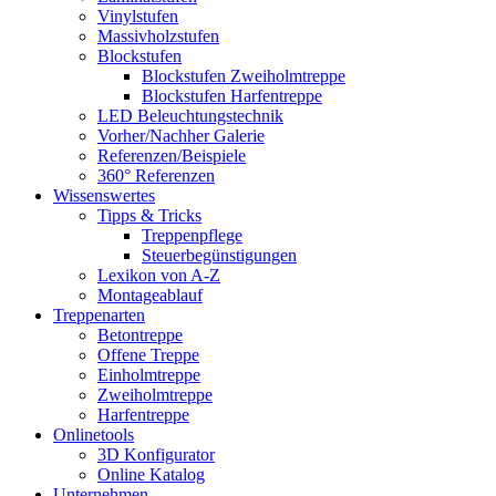
Vinylstufen
Massivholzstufen
Blockstufen
Blockstufen Zweiholmtreppe
Blockstufen Harfentreppe
LED Beleuchtungstechnik
Vorher/Nachher Galerie
Referenzen/Beispiele
360° Referenzen
Wissenswertes
Tipps & Tricks
Treppenpflege
Steuerbegünstigungen
Lexikon von A-Z
Montageablauf
Treppenarten
Betontreppe
Offene Treppe
Einholmtreppe
Zweiholmtreppe
Harfentreppe
Onlinetools
3D Konfigurator
Online Katalog
Unternehmen