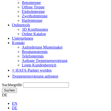
Betontreppe
Offene Treppe
Einholmtreppe
Zweiholmtreppe
Harfentreppe
Onlinetools
3D Konfigurator
Online Katalog
Unternehmen
Kontakt
Anforderung Musterpaket
Beratungstermin
Telefontermin
Anfrage Treppenrenovierung
Login Kundenbereich
⭐ HAFA-Partner werden
Treppenrenovierung anfragen
Suchbegriffe
Suchen
DE
EN
DE