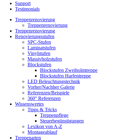
Support
Testimonials
Treppenrenovierung
Treppenrenovierung
Treppenrenovierung
Renovierungsstufen
SPC-Stufen
Laminatstufen
Vinylstufen
Massivholzstufen
Blockstufen
Blockstufen Zweiholmtreppe
Blockstufen Harfentreppe
LED Beleuchtungstechnik
Vorher/Nachher Galerie
Referenzen/Beispiele
360° Referenzen
Wissenswertes
Tipps & Tricks
Treppenpflege
Steuerbegünstigungen
Lexikon von A-Z
Montageablauf
Treppenarten