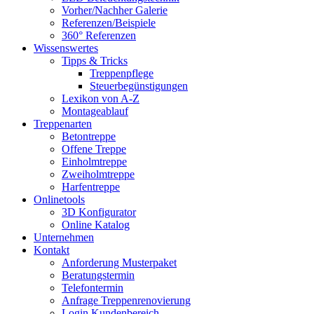
Vorher/Nachher Galerie
Referenzen/Beispiele
360° Referenzen
Wissenswertes
Tipps & Tricks
Treppenpflege
Steuerbegünstigungen
Lexikon von A-Z
Montageablauf
Treppenarten
Betontreppe
Offene Treppe
Einholmtreppe
Zweiholmtreppe
Harfentreppe
Onlinetools
3D Konfigurator
Online Katalog
Unternehmen
Kontakt
Anforderung Musterpaket
Beratungstermin
Telefontermin
Anfrage Treppenrenovierung
Login Kundenbereich