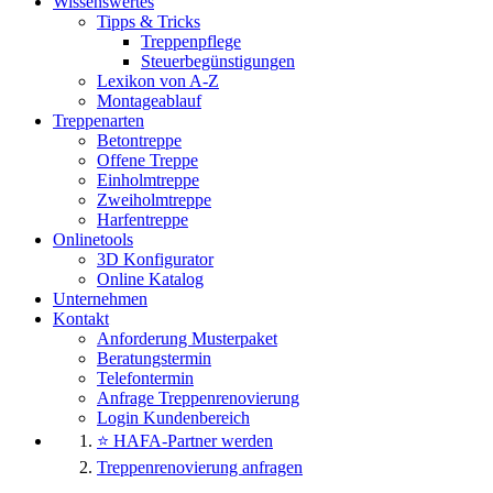
Wissenswertes
Tipps & Tricks
Treppenpflege
Steuerbegünstigungen
Lexikon von A-Z
Montageablauf
Treppenarten
Betontreppe
Offene Treppe
Einholmtreppe
Zweiholmtreppe
Harfentreppe
Onlinetools
3D Konfigurator
Online Katalog
Unternehmen
Kontakt
Anforderung Musterpaket
Beratungstermin
Telefontermin
Anfrage Treppenrenovierung
Login Kundenbereich
⭐ HAFA-Partner werden
Treppenrenovierung anfragen