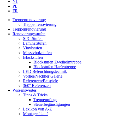
NL
PL
FR
Treppenrenovierung
Treppenrenovierung
Treppenrenovierung
Renovierungsstufen
SPC-Stufen
Laminatstufen
Vinylstufen
Massivholzstufen
Blockstufen
Blockstufen Zweiholmtreppe
Blockstufen Harfentreppe
LED Beleuchtungstechnik
Vorher/Nachher Galerie
Referenzen/Beispiele
360° Referenzen
Wissenswertes
Tipps & Tricks
Treppenpflege
Steuerbegünstigungen
Lexikon von A-Z
Montageablauf