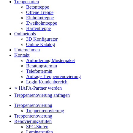
Treppenarten
Betontreppe
Offene Treppe
Einholmtreppe
Zweiholmtreppe
Harfentreppe
Onlinetools
3D Konfigurator
Online Katalog
Unternehmen
Kontakt
Anforderung Musterpaket
Beratungstermin
Telefontermin
Anfrage Treppenrenovierung
Login Kundenbereich
⭐ HAFA-Partner werden
Treppenrenovierung anfragen
Treppenrenovierung
Treppenrenovierung
Treppenrenovierung
Renovierungsstufen
SPC-Stufen
Laminatstufen