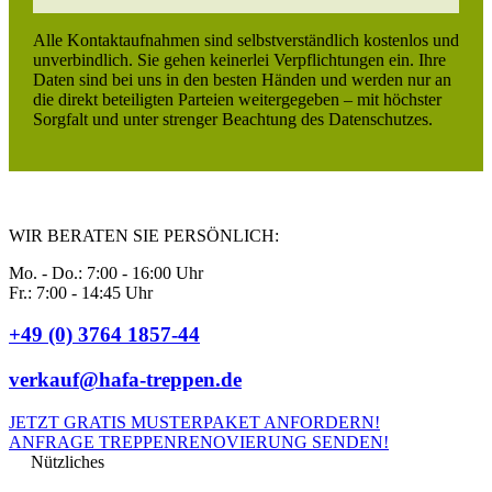
Alle Kontaktaufnahmen sind selbstverständlich kostenlos und
unverbindlich. Sie gehen keinerlei Verpflichtungen ein. Ihre
Daten sind bei uns in den besten Händen und werden nur an
die direkt beteiligten Parteien weitergegeben – mit höchster
Sorgfalt und unter strenger Beachtung des Datenschutzes.
WIR BERATEN SIE PERSÖNLICH:
Mo. - Do.: 7:00 - 16:00 Uhr
Fr.: 7:00 - 14:45 Uhr
+49 (0) 3764 1857-44
verkauf@hafa-treppen.de
JETZT GRATIS MUSTERPAKET ANFORDERN!
ANFRAGE TREPPENRENOVIERUNG SENDEN!
Nützliches