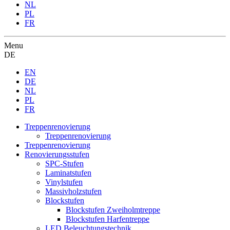
NL
PL
FR
Menu
DE
EN
DE
NL
PL
FR
Treppenrenovierung
Treppenrenovierung
Treppenrenovierung
Renovierungsstufen
SPC-Stufen
Laminatstufen
Vinylstufen
Massivholzstufen
Blockstufen
Blockstufen Zweiholmtreppe
Blockstufen Harfentreppe
LED Beleuchtungstechnik