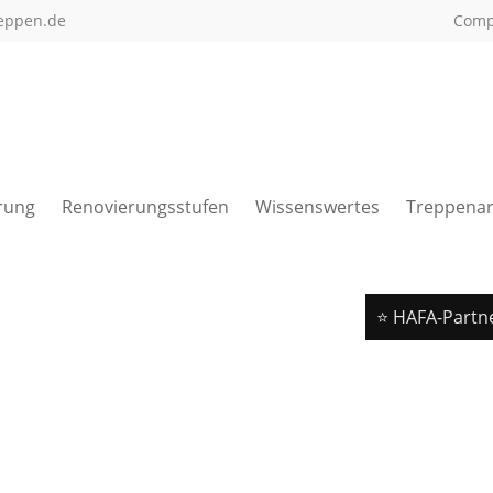
eppen.de
Com
rung
Renovierungsstufen
Wissenswertes
Treppenar
⭐ HAFA-Partn