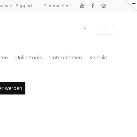
pany
Support
Anmelden
ten
Onlinetools
Unternehmen
Kontakt
er werden
Treppenrenovierung anfragen