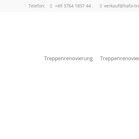
Telefon:
+49 3764 1857 44
verkauf@hafa-tr
Anmeldung Kundenbereich
Benutzername
Treppenrenovierung
Treppenrenovie
Passwort
Anmelden
Bürozeiten
in diesen Zeiten erreichen Sie uns: