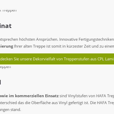
inat
sprechen höchsten Ansprüchen. Innovative Fertigungstechniken g
ierung
Ihrer alten Treppe ist somit in kürzester Zeit und zu eine
tdecken Sie unsere Dekorvielfalt von Treppenstufen aus CPL Lami
l
owie im kommerziellen Einsatz
sind Vinylstufen von HAFA Trep
terschied das die Oberfläche aus Vinyl gefertigt ist. Die HAFA T
ungen stand.