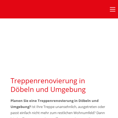
Anmeldung Kundenbereich
Benutzername
Passwort
Anmelden
Treppenrenovierung in
Döbeln und Umgebung
Bürozeiten
in diesen Zeiten erreichen Sie uns:
Planen Sie eine Treppenrenovierung in Döbeln und
Umgebung?
Ist Ihre Treppe unansehnlich, ausgetreten oder
passt einfach nicht mehr zum restlichen Wohnumfeld? Dann