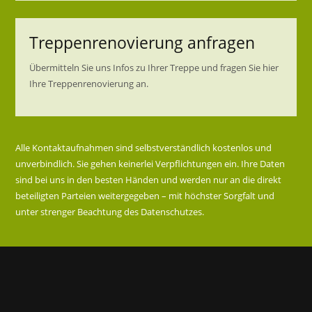
Treppenrenovierung anfragen
Übermitteln Sie uns Infos zu Ihrer Treppe und fragen Sie hier
Ihre Treppenrenovierung an.
Alle Kontaktaufnahmen sind selbstverständlich kostenlos und
unverbindlich. Sie gehen keinerlei Verpflichtungen ein. Ihre Daten
sind bei uns in den besten Händen und werden nur an die direkt
beteiligten Parteien weitergegeben – mit höchster Sorgfalt und
unter strenger Beachtung des Datenschutzes.