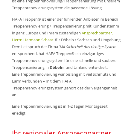
Mo-Do: 7 - 17 Uhr
ist eine Treppenrenovierung/Treppensanierung mit unserem
Fr: 7 - 15:45 Uhr
Treppenrenovierungssystem die passende Lösung.
HAFA Treppen® ist einer der führenden Anbieter im Bereich
Treppenrenovierung / Treppensanierung mit Kundenstamm
Wir freuen uns auf Ihren Anruf oder Besuch.
in ganz Europa und Ihrem zuständigen
Ansprechpartner,
Herrn Hermann Schaar.
für Döbeln / Sachsen und Umgebung.
Anschrift/Kontakt
Dem Leitspruch der Firma
'Mit Sicherheit das richtige System'
entsprechend, hat HAFA Treppen® ein einzigartiges
HAFA Treppen GmbH
Treppenrenovierungssystem für eine schnelle und saubere
Pfarrberg 17
08371 Meerane
Treppensanierung in
Döbeln
und Umland entwickelt.
Eine Treppenrenovierung war bislang mit viel Schmutz und
Lärm verbunden – mit dem HAFA
+49 3764 18 57 44
Treppenrenovierungssystem gehört das der Vergangenheit
an.
verkauf@hafa-treppen.de
Eine Treppenrenovierung ist in 1-2 Tagen Montagezeit
erledigt.
Treppenrenovierung /
Ihr regionaler Ansprechpartner