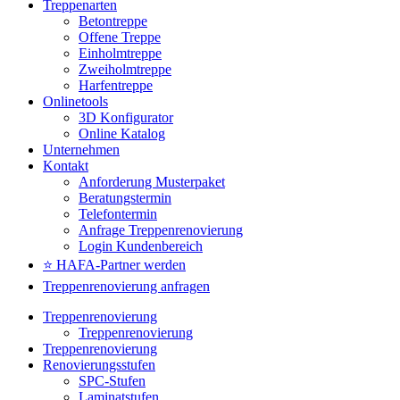
Treppenarten
Betontreppe
Offene Treppe
Einholmtreppe
Zweiholmtreppe
Harfentreppe
Onlinetools
3D Konfigurator
Online Katalog
Unternehmen
Kontakt
Anforderung Musterpaket
Beratungstermin
Telefontermin
Anfrage Treppenrenovierung
Login Kundenbereich
⭐ HAFA-Partner werden
Treppenrenovierung anfragen
Treppenrenovierung
Treppenrenovierung
Treppenrenovierung
Renovierungsstufen
SPC-Stufen
Laminatstufen