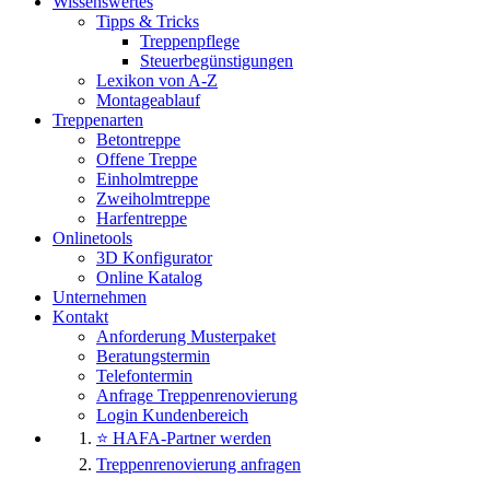
Wissenswertes
Tipps & Tricks
Treppenpflege
Steuerbegünstigungen
Lexikon von A-Z
Montageablauf
Treppenarten
Betontreppe
Offene Treppe
Einholmtreppe
Zweiholmtreppe
Harfentreppe
Onlinetools
3D Konfigurator
Online Katalog
Unternehmen
Kontakt
Anforderung Musterpaket
Beratungstermin
Telefontermin
Anfrage Treppenrenovierung
Login Kundenbereich
⭐ HAFA-Partner werden
Treppenrenovierung anfragen