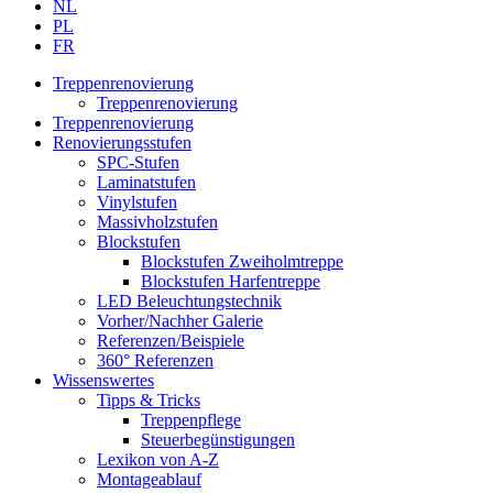
NL
PL
FR
Treppenrenovierung
Treppenrenovierung
Treppenrenovierung
Renovierungsstufen
SPC-Stufen
Laminatstufen
Vinylstufen
Massivholzstufen
Blockstufen
Blockstufen Zweiholmtreppe
Blockstufen Harfentreppe
LED Beleuchtungstechnik
Vorher/Nachher Galerie
Referenzen/Beispiele
360° Referenzen
Wissenswertes
Tipps & Tricks
Treppenpflege
Steuerbegünstigungen
Lexikon von A-Z
Montageablauf