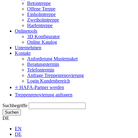
Betontreppe
Offene Treppe
Einholmtreppe
Zweiholmtreppe
Harfentreppe
Onlinetools
3D Konfigurator
Online Katalog
Unternehmen
Kontakt
Anforderung Musterpaket
Beratungstermin
Telefontermin
Anfrage Treppenrenovierung
Login Kundenbereich
⭐ HAFA-Partner werden
Treppenrenovierung anfragen
Suchbegriffe
Suchen
DE
EN
DE