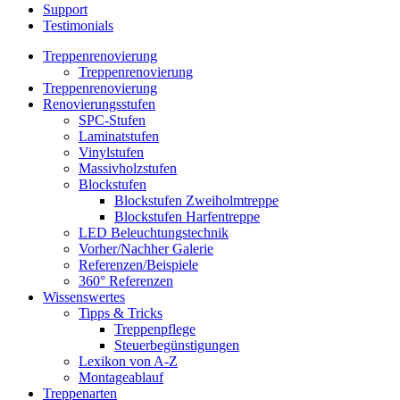
Support
Testimonials
Treppenrenovierung
Treppenrenovierung
Treppenrenovierung
Renovierungsstufen
SPC-Stufen
Laminatstufen
Vinylstufen
Massivholzstufen
Blockstufen
Blockstufen Zweiholmtreppe
Blockstufen Harfentreppe
LED Beleuchtungstechnik
Vorher/Nachher Galerie
Referenzen/Beispiele
360° Referenzen
Wissenswertes
Tipps & Tricks
Treppenpflege
Steuerbegünstigungen
Lexikon von A-Z
Montageablauf
Treppenarten