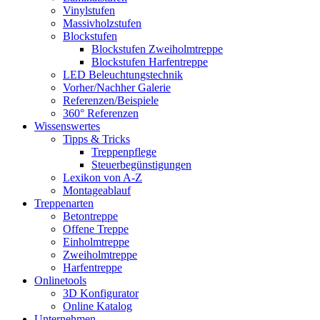
Vinylstufen
Massivholzstufen
Blockstufen
Blockstufen Zweiholmtreppe
Blockstufen Harfentreppe
LED Beleuchtungstechnik
Vorher/Nachher Galerie
Referenzen/Beispiele
360° Referenzen
Wissenswertes
Tipps & Tricks
Treppenpflege
Steuerbegünstigungen
Lexikon von A-Z
Montageablauf
Treppenarten
Betontreppe
Offene Treppe
Einholmtreppe
Zweiholmtreppe
Harfentreppe
Onlinetools
3D Konfigurator
Online Katalog
Unternehmen