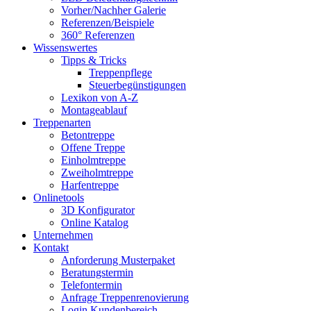
Vorher/Nachher Galerie
Referenzen/Beispiele
360° Referenzen
Wissenswertes
Tipps & Tricks
Treppenpflege
Steuerbegünstigungen
Lexikon von A-Z
Montageablauf
Treppenarten
Betontreppe
Offene Treppe
Einholmtreppe
Zweiholmtreppe
Harfentreppe
Onlinetools
3D Konfigurator
Online Katalog
Unternehmen
Kontakt
Anforderung Musterpaket
Beratungstermin
Telefontermin
Anfrage Treppenrenovierung
Login Kundenbereich