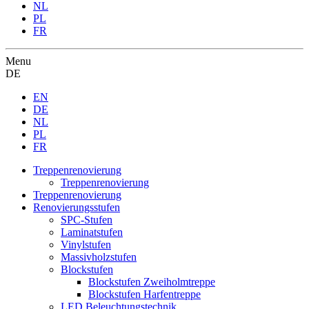
NL
PL
FR
Menu
DE
EN
DE
NL
PL
FR
Treppenrenovierung
Treppenrenovierung
Treppenrenovierung
Renovierungsstufen
SPC-Stufen
Laminatstufen
Vinylstufen
Massivholzstufen
Blockstufen
Blockstufen Zweiholmtreppe
Blockstufen Harfentreppe
LED Beleuchtungstechnik