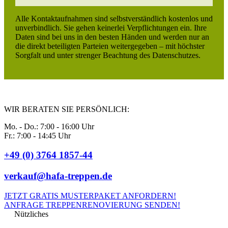
Alle Kontaktaufnahmen sind selbstverständlich kostenlos und
unverbindlich. Sie gehen keinerlei Verpflichtungen ein. Ihre
Daten sind bei uns in den besten Händen und werden nur an
die direkt beteiligten Parteien weitergegeben – mit höchster
Sorgfalt und unter strenger Beachtung des Datenschutzes.
WIR BERATEN SIE PERSÖNLICH:
Mo. - Do.: 7:00 - 16:00 Uhr
Fr.: 7:00 - 14:45 Uhr
+49 (0) 3764 1857-44
verkauf@hafa-treppen.de
JETZT GRATIS MUSTERPAKET ANFORDERN!
ANFRAGE TREPPENRENOVIERUNG SENDEN!
Nützliches