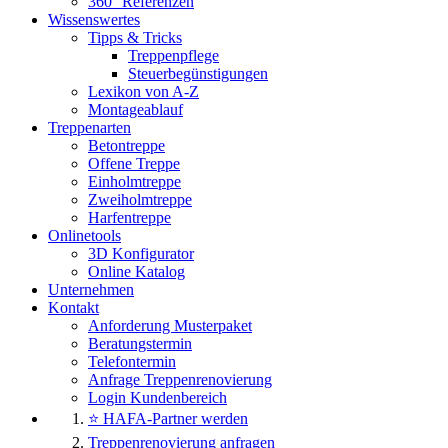
360° Referenzen
Wissenswertes
Tipps & Tricks
Treppenpflege
Steuerbegünstigungen
Lexikon von A-Z
Montageablauf
Treppenarten
Betontreppe
Offene Treppe
Einholmtreppe
Zweiholmtreppe
Harfentreppe
Onlinetools
3D Konfigurator
Online Katalog
Unternehmen
Kontakt
Anforderung Musterpaket
Beratungstermin
Telefontermin
Anfrage Treppenrenovierung
Login Kundenbereich
⭐ HAFA-Partner werden
Treppenrenovierung anfragen