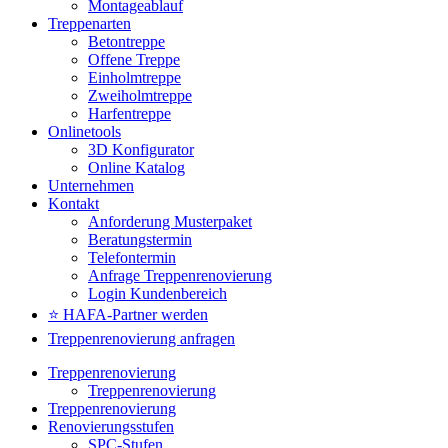
Montageablauf
Treppenarten
Betontreppe
Offene Treppe
Einholmtreppe
Zweiholmtreppe
Harfentreppe
Onlinetools
3D Konfigurator
Online Katalog
Unternehmen
Kontakt
Anforderung Musterpaket
Beratungstermin
Telefontermin
Anfrage Treppenrenovierung
Login Kundenbereich
⭐ HAFA-Partner werden
Treppenrenovierung anfragen
Treppenrenovierung
Treppenrenovierung
Treppenrenovierung
Renovierungsstufen
SPC-Stufen