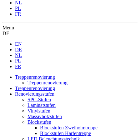
NL
PL
FR
Menu
DE
EN
DE
NL
PL
FR
Treppenrenovierung
Treppenrenovierung
Treppenrenovierung
Renovierungsstufen
SPC-Stufen
Laminatstufen
Vinylstufen
Massivholzstufen
Blockstufen
Blockstufen Zweiholmtreppe
Blockstufen Harfentreppe
LED Beleuchtungstechnik