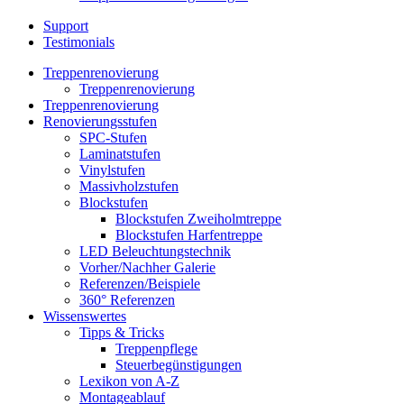
Support
Testimonials
Treppenrenovierung
Treppenrenovierung
Treppenrenovierung
Renovierungsstufen
SPC-Stufen
Laminatstufen
Vinylstufen
Massivholzstufen
Blockstufen
Blockstufen Zweiholmtreppe
Blockstufen Harfentreppe
LED Beleuchtungstechnik
Vorher/Nachher Galerie
Referenzen/Beispiele
360° Referenzen
Wissenswertes
Tipps & Tricks
Treppenpflege
Steuerbegünstigungen
Lexikon von A-Z
Montageablauf