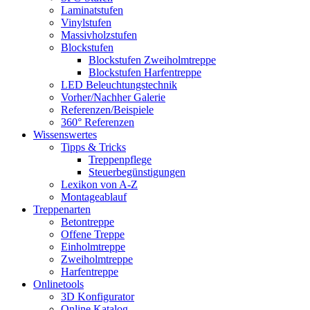
Laminatstufen
Vinylstufen
Massivholzstufen
Blockstufen
Blockstufen Zweiholmtreppe
Blockstufen Harfentreppe
LED Beleuchtungstechnik
Vorher/Nachher Galerie
Referenzen/Beispiele
360° Referenzen
Wissenswertes
Tipps & Tricks
Treppenpflege
Steuerbegünstigungen
Lexikon von A-Z
Montageablauf
Treppenarten
Betontreppe
Offene Treppe
Einholmtreppe
Zweiholmtreppe
Harfentreppe
Onlinetools
3D Konfigurator
Online Katalog