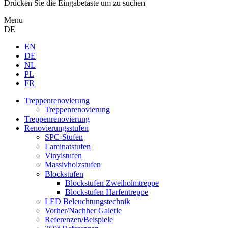
Drücken Sie die Eingabetaste um zu suchen
Menu
DE
EN
DE
NL
PL
FR
Treppenrenovierung
Treppenrenovierung
Treppenrenovierung
Renovierungsstufen
SPC-Stufen
Laminatstufen
Vinylstufen
Massivholzstufen
Blockstufen
Blockstufen Zweiholmtreppe
Blockstufen Harfentreppe
LED Beleuchtungstechnik
Vorher/Nachher Galerie
Referenzen/Beispiele