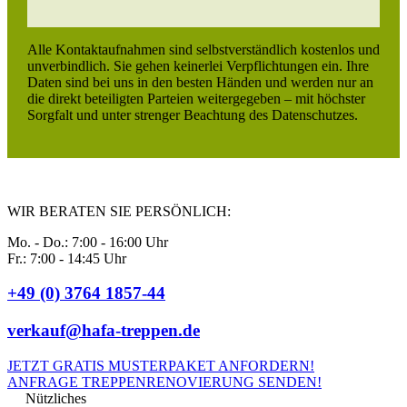
Alle Kontaktaufnahmen sind selbstverständlich kostenlos und
unverbindlich. Sie gehen keinerlei Verpflichtungen ein. Ihre
Daten sind bei uns in den besten Händen und werden nur an
die direkt beteiligten Parteien weitergegeben – mit höchster
Sorgfalt und unter strenger Beachtung des Datenschutzes.
WIR BERATEN SIE PERSÖNLICH:
Mo. - Do.: 7:00 - 16:00 Uhr
Fr.: 7:00 - 14:45 Uhr
+49 (0) 3764 1857-44
verkauf@hafa-treppen.de
JETZT GRATIS MUSTERPAKET ANFORDERN!
ANFRAGE TREPPENRENOVIERUNG SENDEN!
Nützliches