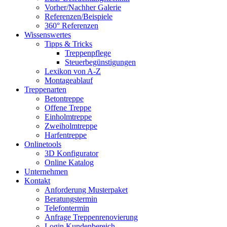
Vorher/Nachher Galerie
Referenzen/Beispiele
360° Referenzen
Wissenswertes
Tipps & Tricks
Treppenpflege
Steuerbegünstigungen
Lexikon von A-Z
Montageablauf
Treppenarten
Betontreppe
Offene Treppe
Einholmtreppe
Zweiholmtreppe
Harfentreppe
Onlinetools
3D Konfigurator
Online Katalog
Unternehmen
Kontakt
Anforderung Musterpaket
Beratungstermin
Telefontermin
Anfrage Treppenrenovierung
Login Kundenbereich