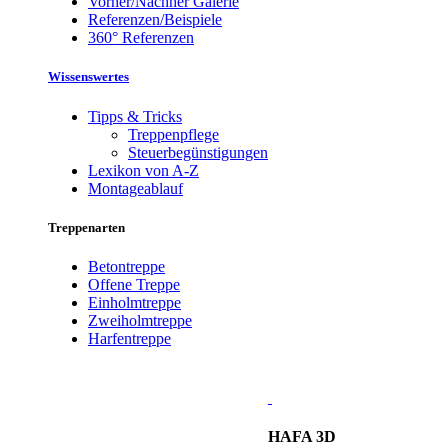
Vorher/Nachher Galerie
Referenzen/Beispiele
360° Referenzen
Wissenswertes
Tipps & Tricks
Treppenpflege
Steuerbegünstigungen
Lexikon von A-Z
Montageablauf
Treppenarten
Betontreppe
Offene Treppe
Einholmtreppe
Zweiholmtreppe
Harfentreppe
HAFA 3D