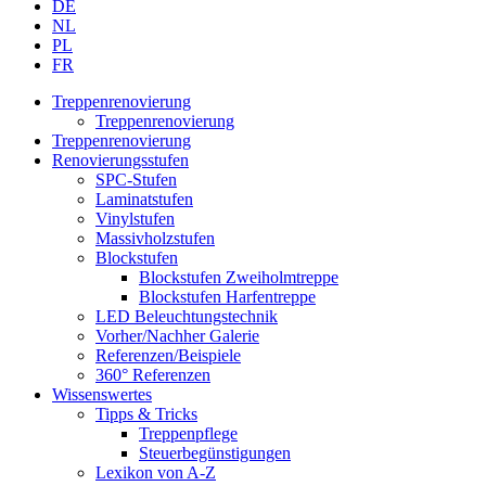
DE
NL
PL
FR
Treppenrenovierung
Treppenrenovierung
Treppenrenovierung
Renovierungsstufen
SPC-Stufen
Laminatstufen
Vinylstufen
Massivholzstufen
Blockstufen
Blockstufen Zweiholmtreppe
Blockstufen Harfentreppe
LED Beleuchtungstechnik
Vorher/Nachher Galerie
Referenzen/Beispiele
360° Referenzen
Wissenswertes
Tipps & Tricks
Treppenpflege
Steuerbegünstigungen
Lexikon von A-Z