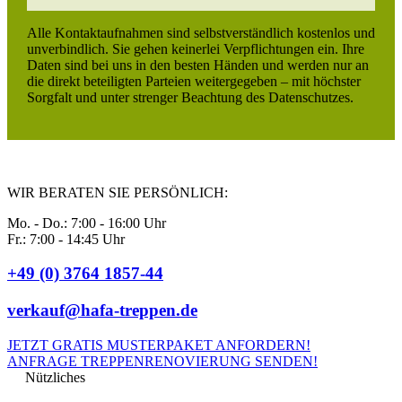
Alle Kontaktaufnahmen sind selbstverständlich kostenlos und
unverbindlich. Sie gehen keinerlei Verpflichtungen ein. Ihre
Daten sind bei uns in den besten Händen und werden nur an
die direkt beteiligten Parteien weitergegeben – mit höchster
Sorgfalt und unter strenger Beachtung des Datenschutzes.
WIR BERATEN SIE PERSÖNLICH:
Mo. - Do.: 7:00 - 16:00 Uhr
Fr.: 7:00 - 14:45 Uhr
+49 (0) 3764 1857-44
verkauf@hafa-treppen.de
JETZT GRATIS MUSTERPAKET ANFORDERN!
ANFRAGE TREPPENRENOVIERUNG SENDEN!
Nützliches