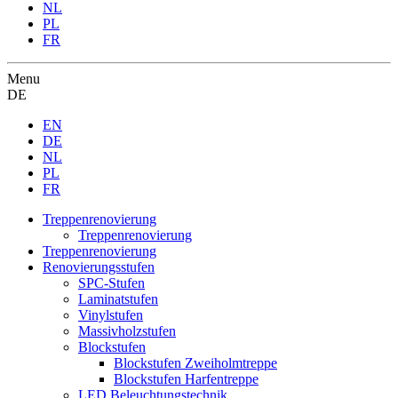
NL
PL
FR
Menu
DE
EN
DE
NL
PL
FR
Treppenrenovierung
Treppenrenovierung
Treppenrenovierung
Renovierungsstufen
SPC-Stufen
Laminatstufen
Vinylstufen
Massivholzstufen
Blockstufen
Blockstufen Zweiholmtreppe
Blockstufen Harfentreppe
LED Beleuchtungstechnik