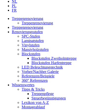
NL
PL
FR
Treppenrenovierung
Treppenrenovierung
Treppenrenovierung
Renovierungsstufen
SPC-Stufen
Laminatstufen
Vinylstufen
Massivholzstufen
Blockstufen
Blockstufen Zweiholmtreppe
Blockstufen Harfentreppe
LED Beleuchtungstechnik
Vorher/Nachher Galerie
Referenzen/Beispiele
360° Referenzen
Wissenswertes
Tipps & Tricks
Treppenpflege
Steuerbegünstigungen
Lexikon von A-Z
Montageablauf