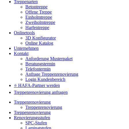
Treppenarten
Betontreppe
Offene Treppe
Einholmtreppe
Zweiholmtreppe
Harfentreppe
Onlinetools
3D Konfigurator
Online Katalog
Unternehmen
Kontakt
Anforderung Musterpaket
Beratungstermin
Telefontermin
Anfrage Treppenrenovierung
Login Kundenbereich
⭐ HAFA-Partner werden
Treppenrenovierung anfragen
Treppenrenovierung
Treppenrenovierung
Treppenrenovierung
Renovierungsstufen
SPC-Stufen
Laminatstufen