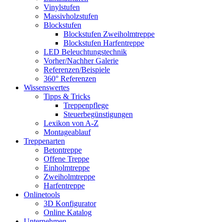
Vinylstufen
Massivholzstufen
Blockstufen
Blockstufen Zweiholmtreppe
Blockstufen Harfentreppe
LED Beleuchtungstechnik
Vorher/Nachher Galerie
Referenzen/Beispiele
360° Referenzen
Wissenswertes
Tipps & Tricks
Treppenpflege
Steuerbegünstigungen
Lexikon von A-Z
Montageablauf
Treppenarten
Betontreppe
Offene Treppe
Einholmtreppe
Zweiholmtreppe
Harfentreppe
Onlinetools
3D Konfigurator
Online Katalog
Unternehmen