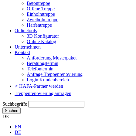
Betontreppe
Offene Treppe
Einholmtreppe
Zweiholmtreppe
Harfentreppe
Onlinetools
3D Konfigurator
Online Katalog
Unternehmen
Kontakt
Anforderung Musterpaket
Beratungstermin
Telefontermin
Anfrage Treppenrenovierung
Login Kundenbereich
⭐ HAFA-Partner werden
Treppenrenovierung anfragen
Suchbegriffe
Suchen
DE
EN
DE