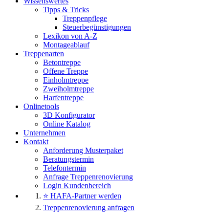
Wissenswertes
Tipps & Tricks
Treppenpflege
Steuerbegünstigungen
Lexikon von A-Z
Montageablauf
Treppenarten
Betontreppe
Offene Treppe
Einholmtreppe
Zweiholmtreppe
Harfentreppe
Onlinetools
3D Konfigurator
Online Katalog
Unternehmen
Kontakt
Anforderung Musterpaket
Beratungstermin
Telefontermin
Anfrage Treppenrenovierung
Login Kundenbereich
⭐ HAFA-Partner werden
Treppenrenovierung anfragen