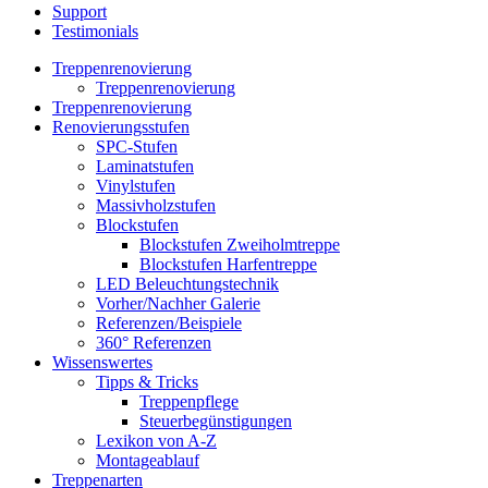
Support
Testimonials
Treppenrenovierung
Treppenrenovierung
Treppenrenovierung
Renovierungsstufen
SPC-Stufen
Laminatstufen
Vinylstufen
Massivholzstufen
Blockstufen
Blockstufen Zweiholmtreppe
Blockstufen Harfentreppe
LED Beleuchtungstechnik
Vorher/Nachher Galerie
Referenzen/Beispiele
360° Referenzen
Wissenswertes
Tipps & Tricks
Treppenpflege
Steuerbegünstigungen
Lexikon von A-Z
Montageablauf
Treppenarten