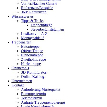
Vorher/Nachher Galerie
Referenzen/Beispiele
360° Referenzen
Wissenswertes
Tipps & Tricks
Treppenpflege
Steuerbegünstigungen
Lexikon von A-Z
Montageablauf
Treppenarten
Betontreppe
Offene Treppe
Einholmtreppe
Zweiholmtreppe
Harfentreppe
Onlinetools
3D Konfigurator
Online Katalog
Unternehmen
Kontakt
Anforderung Musterpaket
Beratungstermin
Telefontermin
Anfrage Treppenrenovierung
Login Kundenbereich