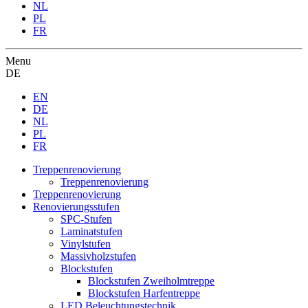
NL
PL
FR
Menu
DE
EN
DE
NL
PL
FR
Treppenrenovierung
Treppenrenovierung
Treppenrenovierung
Renovierungsstufen
SPC-Stufen
Laminatstufen
Vinylstufen
Massivholzstufen
Blockstufen
Blockstufen Zweiholmtreppe
Blockstufen Harfentreppe
LED Beleuchtungstechnik