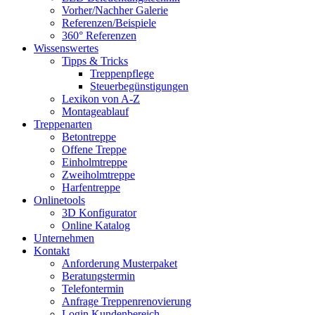
Vorher/Nachher Galerie
Referenzen/Beispiele
360° Referenzen
Wissenswertes
Tipps & Tricks
Treppenpflege
Steuerbegünstigungen
Lexikon von A-Z
Montageablauf
Treppenarten
Betontreppe
Offene Treppe
Einholmtreppe
Zweiholmtreppe
Harfentreppe
Onlinetools
3D Konfigurator
Online Katalog
Unternehmen
Kontakt
Anforderung Musterpaket
Beratungstermin
Telefontermin
Anfrage Treppenrenovierung
Login Kundenbereich