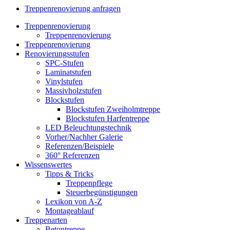
Treppenrenovierung anfragen
Treppenrenovierung
Treppenrenovierung
Treppenrenovierung
Renovierungsstufen
SPC-Stufen
Laminatstufen
Vinylstufen
Massivholzstufen
Blockstufen
Blockstufen Zweiholmtreppe
Blockstufen Harfentreppe
LED Beleuchtungstechnik
Vorher/Nachher Galerie
Referenzen/Beispiele
360° Referenzen
Wissenswertes
Tipps & Tricks
Treppenpflege
Steuerbegünstigungen
Lexikon von A-Z
Montageablauf
Treppenarten
Betontreppe