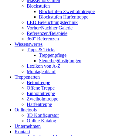
Massivholzstufen
Blockstufen
Blockstufen Zweiholmtreppe
Blockstufen Harfentreppe
LED Beleuchtungstechnik
Vorher/Nachher Galerie
Referenzen/Beispiele
360° Referenzen
Wissenswertes
Tipps & Tricks
Treppenpflege
Steuerbegünstigungen
Lexikon von A-Z
Montageablauf
Treppenarten
Betontreppe
Offene Treppe
Einholmtreppe
Zweiholmtreppe
Harfentreppe
Onlinetools
3D Konfigurator
Online Katalog
Unternehmen
Kontakt