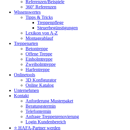
Referenzen/Beispiele
360° Referenzen
Wissenswertes
Tipps & Tricks
Treppenpflege
Steuerbegünstigungen
Lexikon von A-Z
Montageablauf
Treppenarten
Betontreppe
Offene Treppe
Einholmtreppe
Zweiholmtreppe
Harfentreppe
Onlinetools
3D Konfigurator
Online Katalog
Unternehmen
Kontakt
Anforderung Musterpaket
Beratungstermin
Telefontermin
Anfrage Treppenrenovierung
Login Kundenbereich
⭐ HAFA-Partner werden