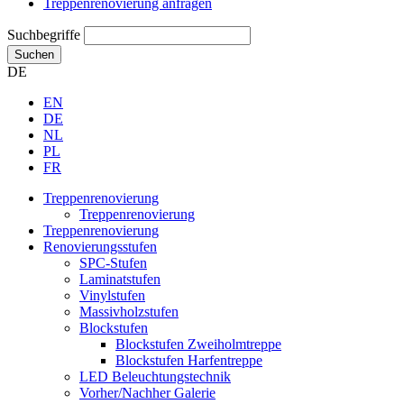
Treppenrenovierung anfragen
Suchbegriffe
Suchen
DE
EN
DE
NL
PL
FR
Treppenrenovierung
Treppenrenovierung
Treppenrenovierung
Renovierungsstufen
SPC-Stufen
Laminatstufen
Vinylstufen
Massivholzstufen
Blockstufen
Blockstufen Zweiholmtreppe
Blockstufen Harfentreppe
LED Beleuchtungstechnik
Vorher/Nachher Galerie