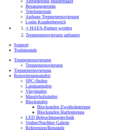
Anforderung Musterpaket
Beratungstermin
Telefontermin
Anfrage Treppenrenovierung
Login Kundenbereich
⭐ HAFA-Partner werden
Treppenrenovierung anfragen
Support
Testimonials
Treppenrenovierung
Treppenrenovierung
Treppenrenovierung
Renovierungsstufen
SPC-Stufen
Laminatstufen
Vinylstufen
Massivholzstufen
Blockstufen
Blockstufen Zweiholmtreppe
Blockstufen Harfentreppe
LED Beleuchtungstechnik
Vorher/Nachher Galerie
Referenzen/Beispiele