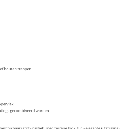
ef houten trappen:
ppervlak
tings gecombineerd worden
schikbaar (grof - rustiek, mediterrane look; fijn - elegante uitstraling)