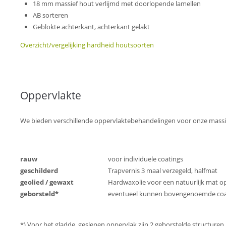
18 mm massief hout verlijmd met doorlopende lamellen
AB sorteren
Geblokte achterkant, achterkant gelakt
Overzicht/vergelijking hardheid houtsoorten
Oppervlakte
We bieden verschillende oppervlaktebehandelingen voor onze massi
rauw
voor individuele coatings
geschilderd
Trapvernis 3 maal verzegeld, halfmat
geolied / gewaxt
Hardwaxolie voor een natuurlijk mat o
geborsteld*
eventueel kunnen bovengenoemde coa
*) Voor het gladde, geslepen oppervlak zijn 2 geborstelde structuren be