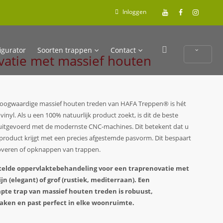
Inloggen
igurator
Soorten trappen
Contact
vatie met massief houten
hoogwaardige massief houten treden van HAFA Treppen® is hét
 vinyl. Als u een 100% natuurlijk product zoekt, is dit de beste
 uitgevoerd met de modernste CNC-machines. Dit betekent dat u
roduct krijgt met een precies afgestemde pasvorm. Dit bespaart
enoveren of opknappen van trappen.
stelde oppervlaktebehandeling voor een traprenovatie met
jn (elegant) of grof (rustiek, mediterraan). Een
te trap van massief houten treden is robuust,
aken en past perfect in elke woonruimte.