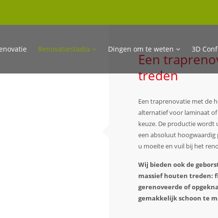
enovatie
Renovatiestadia
Dingen om te weten
3D Conf
Een trapreno
treden
Een traprenovatie met de 
alternatief voor laminaat of
keuze. De productie wordt
een absoluut hoogwaardig p
u moeite en vuil bij het r
Wij bieden ook de gebor
massief houten treden: fi
gerenoveerde of opgeknap
gemakkelijk schoon te m