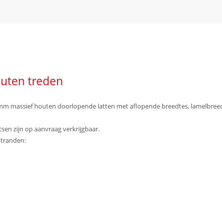
outen treden
 mm massief houten doorlopende latten met aflopende breedtes, lamelbreedte
sen zijn op aanvraag verkrijgbaar.
ntranden: